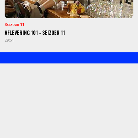
Seizoen 11
AFLEVERING 101 - SEIZOEN 11
29:51
TOEDELEDOKIE
RECLAMES?
KOOP VOOR 6,99 EURO/EENMALIG DE
MAANDPAS
We zijn lang bezig geweest om alles van Jiskefet aan te kunnen bieden