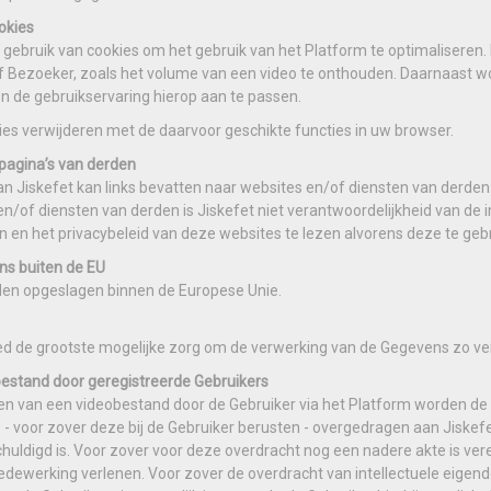
okies
 gebruik van cookies om het gebruik van het Platform te optimaliseren.
f Bezoeker, zoals het volume van een video te onthouden. Daarnaast w
en de gebruikservaring hierop aan te passen.
ies verwijderen met de daarvoor geschikte functies in uw browser.
pagina’s van derden
n Jiskefet kan links bevatten naar websites en/of diensten van derden.
en/of diensten van derden is Jiskefet niet verantwoordelijkheid van d
 en het privacybeleid van deze websites te lezen alvorens deze te geb
s buiten de EU
en opgeslagen binnen de Europese Unie.
d de grootste mogelijke zorg om de verwerking van de Gegevens zo veili
bestand door geregistreerde Gebruikers
ren van een videobestand door de Gebruiker via het Platform worden de 
 - voor zover deze bij de Gebruiker berusten - overgedragen aan Jiskef
huldigd is. Voor zover voor deze overdracht nog een nadere akte is vere
medewerking verlenen. Voor zover de overdracht van intellectuele eigen