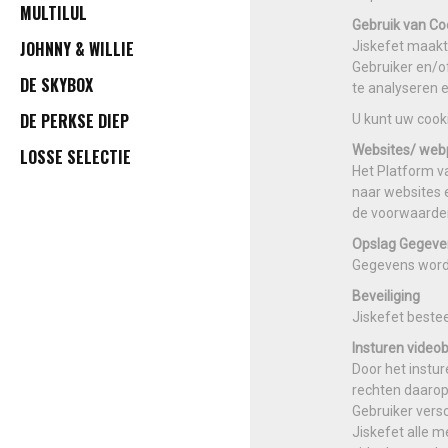
MULTILUL
Gebruik van Co
JOHNNY & WILLIE
Jiskefet maakt
Gebruiker en/o
DE SKYBOX
te analyseren 
DE PERKSE DIEP
U kunt uw cook
Websites/ web
LOSSE SELECTIE
Het Platform va
naar websites 
de voorwaarden
Opslag Gegeven
Gegevens word
Beveiliging
Jiskefet bestee
Insturen video
Door het instu
rechten daarop
Gebruiker versc
Jiskefet alle 