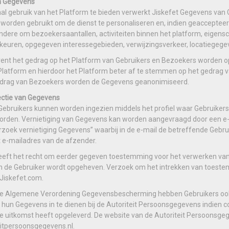
n Gegevens
l gebruik van het Platform te bieden verwerkt Jiskefet Gegevens van
 worden gebruikt om de dienst te personaliseren en, indien geaccepteer
andere om bezoekersaantallen, activiteiten binnen het platform, eigen
keuren, opgegeven interessegebieden, verwijzingsverkeer, locatiege
nt het gedrag op het Platform van Gebruikers en Bezoekers worden opg
Platform en hierdoor het Platform beter af te stemmen op het gedrag v
edrag van Bezoekers worden de Gegevens geanonimiseerd.
ectie van Gegevens
ebruikers kunnen worden ingezien middels het profiel waar Gebruikers
orden. Vernietiging van Gegevens kan worden aangevraagd door een e-
zoek vernietiging Gegevens” waarbij in de e-mail de betreffende Geb
e-mailadres van de afzender.
eeft het recht om eerder gegeven toestemming voor het verwerken van G
n de Gebruiker wordt opgeheven. Verzoek om het intrekken van toeste
Jiskefet.com.
e Algemene Verordening Gegevensbescherming hebben Gebruikers ook h
 hun Gegevens in te dienen bij de Autoriteit Persoonsgegevens indien
 uitkomst heeft opgeleverd. De website van de Autoriteit Persoonsgege
eitpersoonsgegevens.nl.