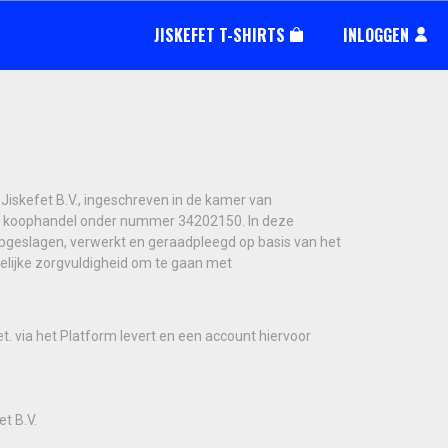
JISKEFET T-SHIRTS
INLOGGEN
Jiskefet B.V., ingeschreven in de kamer van
 koophandel onder nummer 34202150. In deze
pgeslagen, verwerkt en geraadpleegd op basis van het
gelijke zorgvuldigheid om te gaan met
t. via het Platform levert en een account hiervoor
t B.V.