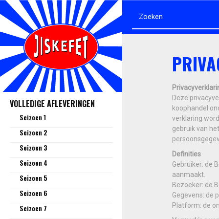
PRIVA
Privacyverklari
Deze privacyver
VOLLEDIGE AFLEVERINGEN
koophandel on
Seizoen 1
verklaring wor
gebruik van he
Seizoen 2
persoonsgege
Seizoen 3
Definities
Seizoen 4
Gebruiker: de B
aanmaakt.
Seizoen 5
Bezoeker: de B
Seizoen 6
Gegevens: de p
Platform: de on
Seizoen 7