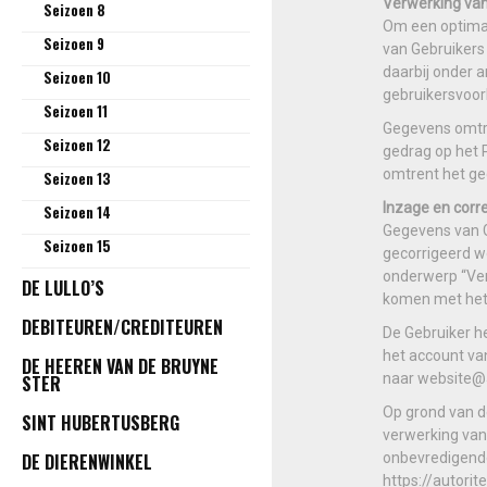
Verwerking va
Seizoen 8
Om een optimaa
Seizoen 9
van Gebruikers
daarbij onder 
Seizoen 10
gebruikersvoor
Seizoen 11
Gegevens omtre
Seizoen 12
gedrag op het 
omtrent het g
Seizoen 13
Inzage en corr
Seizoen 14
Gegevens van G
Seizoen 15
gecorrigeerd w
onderwerp “Ver
DE LULLO’S
komen met het 
DEBITEUREN/CREDITEUREN
De Gebruiker h
het account va
DE HEEREN VAN DE BRUYNE
naar website@
STER
Op grond van d
SINT HUBERTUSBERG
verwerking van
DE DIERENWINKEL
onbevredigende
https://autorit