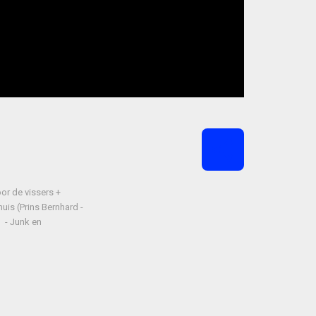
or de vissers +
uis (Prins Bernhard -
 - Junk en