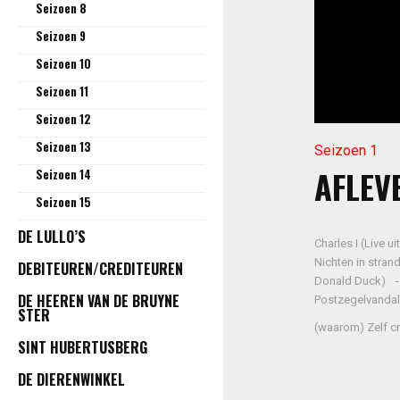
Seizoen 8
Seizoen 9
Seizoen 10
Seizoen 11
Seizoen 12
Seizoen 13
Seizoen 1
AFLEVE
Seizoen 14
Seizoen 15
DE LULLO’S
Charles I (Live 
Nichten in stran
DEBITEUREN/CREDITEUREN
Donald Duck) - 
DE HEEREN VAN DE BRUYNE
Postzegelvandali
STER
(waarom) Zelf cr
SINT HUBERTUSBERG
DE DIERENWINKEL