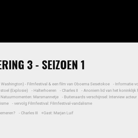
RING 3 - SEIZOEN 1
uit Washington) - Filmfestival & een film van Oboema Sesetokoe - Informatie vo
dstoel (Explosie) - Halterhoeren - Charles II - Anoniem lid van het koninklijk h
Natuurmomenten: Marsmannetje - Buitenaards verschijnsel: Interview acteur
sme - vervolg Filmfestival: Filmfestival-vandalisme
emeren? - Charles III +Gast: Marjan Luif