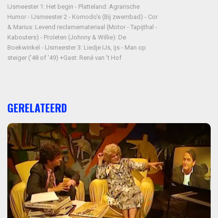
IJsmeester 1: Het begin - Platteland: Agrarische
Humor - IJsmeester 2 - Komodo's (Bij zwembad) - Cor
& Marius: Levend reclamemateriaal (Motor - Tapijthal -
Kabouters) - Proleten (Johnny & Willie): De
Boekwinkel - IJsmeester 3: Liedje IJs, ijs - Man op
steiger ('48 of '49) +Gast: René van 't Hof
GERELATEERD