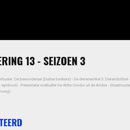
RING 13 - SEIZOEN 3
orbusier: De bewonderaar (Duitse bunkers) - De dierenwinkel 3: Dierendobbel 
- symbool) - Presentatie voetballer De Witte Condor uit de Andes - Straatmuzi
 Young)
TEERD