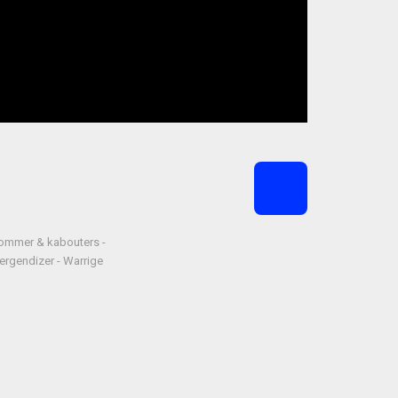
rommer & kabouters -
ergendizer - Warrige