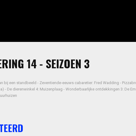
RING 14 - SEIZOEN 3
an bij een standbeeld - Zeventiende-eeuws cabaretier: Fred Wadding - Pizzab
) - De dierenwinkel 4: Muizenplaag - Wonderbaarlijke ontdekkingen 3: De Em
huurhuizen
TEERD