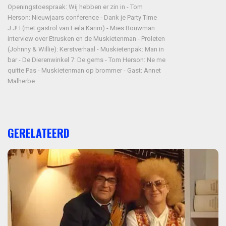
Openingstoespraak: Wij hebben er zin in - Tom
Herson: Nieuwjaars conference - Dank je Party Time
J.J! I (met gastrol van Leila Karim) - Mies Bouwman:
interview over Etrusken en de Muskietenman - Proleten
(Johnny & Willie): Kerstverhaal - Muskietenpak: Man in
bar - De Dierenwinkel 7: De gems - Tom Herson: Ne me
quitte Pas - Muskietenman op brommer - Gast: Annet
Malherbe
GERELATEERD