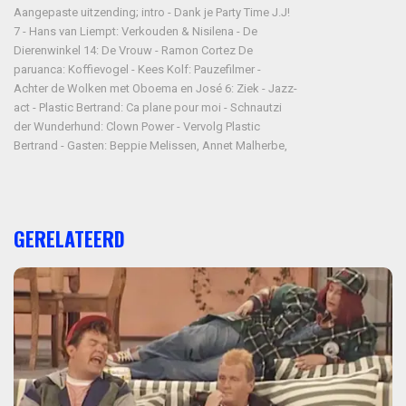
Aangepaste uitzending; intro - Dank je Party Time J.J!
7 - Hans van Liempt: Verkouden & Nisilena - De
Dierenwinkel 14: De Vrouw - Ramon Cortez De
paruanca: Koffievogel - Kees Kolf: Pauzefilmer -
Achter de Wolken met Oboema en José 6: Ziek - Jazz-
act - Plastic Bertrand: Ca plane pour moi - Schnautzi
der Wunderhund: Clown Power - Vervolg Plastic
Bertrand - Gasten: Beppie Melissen, Annet Malherbe,
GERELATEERD