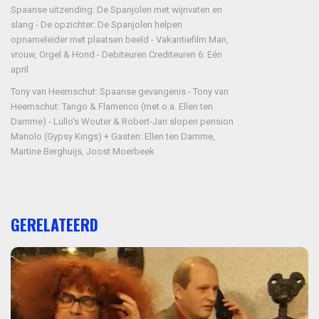
Spaanse uitzending: De Spanjolen met wijnvaten en
slang - De opzichter: De Spanjolen helpen
opnameleider met plaatsen beeld - Vakantiefilm Man,
vrouw, Orgel & Hond - Debiteuren Crediteuren 6: Eén
april
Tony van Heemschut: Spaanse gevangenis - Tony van
Heemschut: Tango & Flamenco (met o.a. Ellen ten
Damme) - Lullo's Wouter & Robert-Jan slopen pension
Manolo (Gypsy Kings) + Gasten: Ellen ten Damme,
Martine Berghuijs, Joost Moerbeek
GERELATEERD