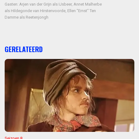
Gasten: Arjen van der Grijn als IJsbeer, Annet Malherbe
als Hildegonde van Hirstenvoorde, Ellen "Ernst" Ten
Damme als Reetenjongh
GERELATEERD
Seizoen 8