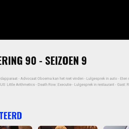
RING 90 - SEIZOEN 9
rdapparaat - Advocaat Oboema kan het niet vinden - Lulgesprek in auto - Eten
S: Little Arithmetics - Death Row: Executie - Lulgesprek in restaurant - Gast
TEERD