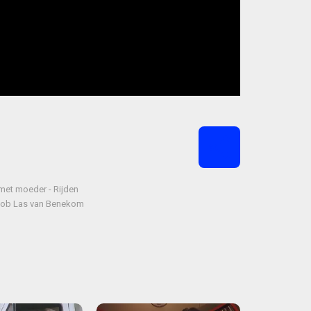
 met moeder - Rijden
: Rob Las van Benekom