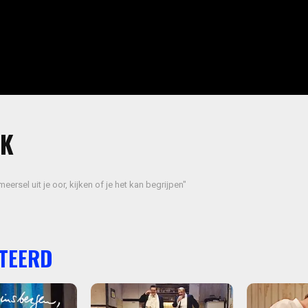
EK
eersel uit je oor, kijken of je het kan begrijpen"
TEERD