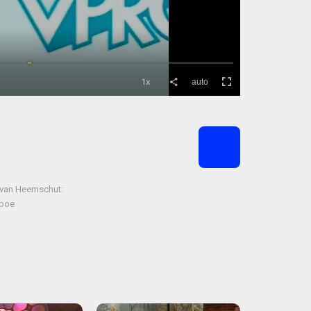
y van Heemschut:
Opoe