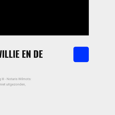
ILLIE EN DE
III - Notaris Wilmots:
 niet uitgezonden,