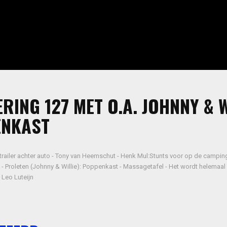
RING 127 MET O.A. JOHNNY & W
ENKAST
trailer achter auto - Tony van Heemschut - Henk Mul:Stunts voor op de camping 
- Proleten (Johnny & Willie): Poppenkast - Massagetafel - Het wordt helemaal
Leo Luteijn