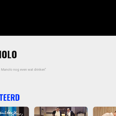
NOLO
 Manolo nog even wat drinken"
TEERD