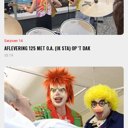
Seizoen 14
AFLEVERING 125 MET O.A. (IK STA) OP 'T DAK
35:19