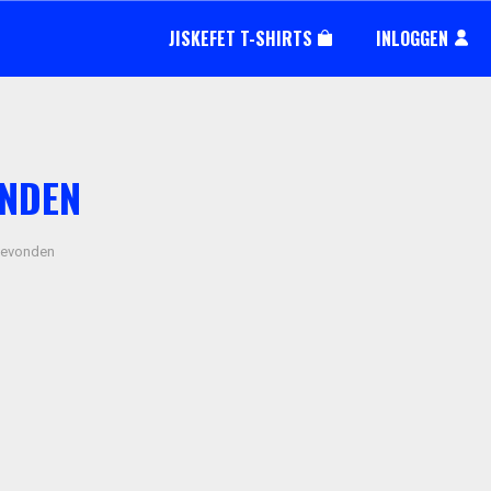
JISKEFET T-SHIRTS
INLOGGEN
ONDEN
gevonden