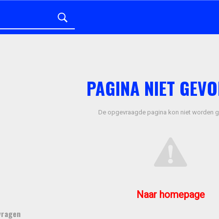
PAGINA NIET GEV
De opgevraagde pagina kon niet worden 
Naar homepage
vragen